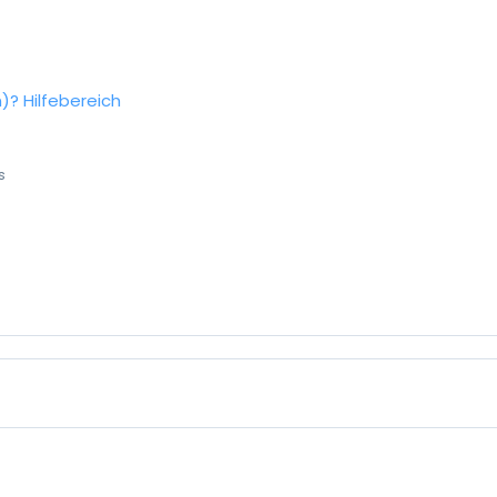
n)?
Hilfebereich
s