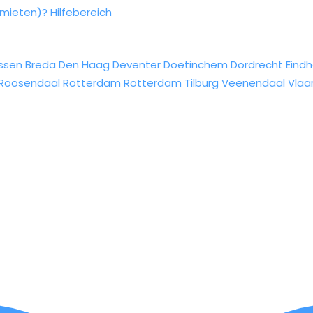
rmieten)?
Hilfebereich
ssen
Breda
Den Haag
Deventer
Doetinchem
Dordrecht
Eind
Roosendaal
Rotterdam
Rotterdam
Tilburg
Veenendaal
Vlaa