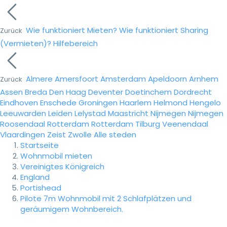
Wie funktioniert Mieten?
Wie funktioniert Sharing
Zurück
(Vermieten)?
Hilfebereich
Almere
Amersfoort
Amsterdam
Apeldoorn
Arnhem
Zurück
Assen
Breda
Den Haag
Deventer
Doetinchem
Dordrecht
Eindhoven
Enschede
Groningen
Haarlem
Helmond
Hengelo
Leeuwarden
Leiden
Lelystad
Maastricht
Nijmegen
Nijmegen
Roosendaal
Rotterdam
Rotterdam
Tilburg
Veenendaal
Vlaardingen
Zeist
Zwolle
Alle steden
Startseite
Wohnmobil mieten
Vereinigtes Königreich
England
Portishead
Pilote 7m Wohnmobil mit 2 Schlafplätzen und
geräumigem Wohnbereich.