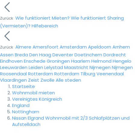
Wie funktioniert Mieten?
Wie funktioniert Sharing
Zurück
(Vermieten)?
Hilfebereich
Almere
Amersfoort
Amsterdam
Apeldoorn
Arnhem
Zurück
Assen
Breda
Den Haag
Deventer
Doetinchem
Dordrecht
Eindhoven
Enschede
Groningen
Haarlem
Helmond
Hengelo
Leeuwarden
Leiden
Lelystad
Maastricht
Nijmegen
Nijmegen
Roosendaal
Rotterdam
Rotterdam
Tilburg
Veenendaal
Vlaardingen
Zeist
Zwolle
Alle steden
Startseite
Wohnmobil mieten
Vereinigtes Königreich
England
Nottingham
Nissan Elgrand Wohnmobil mit 2/3 Schlafplätzen und
Aufstelldach