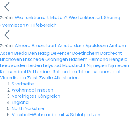
Wie funktioniert Mieten?
Wie funktioniert Sharing
Zurück
(Vermieten)?
Hilfebereich
Almere
Amersfoort
Amsterdam
Apeldoorn
Arnhem
Zurück
Assen
Breda
Den Haag
Deventer
Doetinchem
Dordrecht
Eindhoven
Enschede
Groningen
Haarlem
Helmond
Hengelo
Leeuwarden
Leiden
Lelystad
Maastricht
Nijmegen
Nijmegen
Roosendaal
Rotterdam
Rotterdam
Tilburg
Veenendaal
Vlaardingen
Zeist
Zwolle
Alle steden
Startseite
Wohnmobil mieten
Vereinigtes Königreich
England
North Yorkshire
Vauxhall-Wohnmobil mit 4 Schlafplätzen