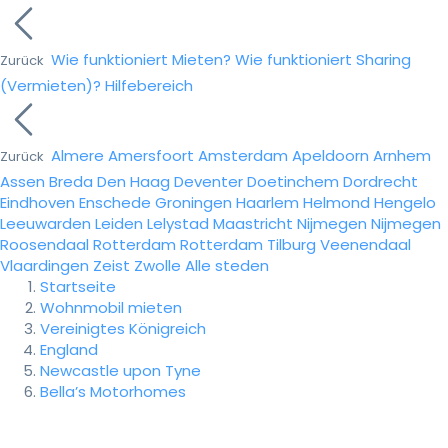
Wie funktioniert Mieten?
Wie funktioniert Sharing
Zurück
(Vermieten)?
Hilfebereich
Almere
Amersfoort
Amsterdam
Apeldoorn
Arnhem
Zurück
Assen
Breda
Den Haag
Deventer
Doetinchem
Dordrecht
Eindhoven
Enschede
Groningen
Haarlem
Helmond
Hengelo
Leeuwarden
Leiden
Lelystad
Maastricht
Nijmegen
Nijmegen
Roosendaal
Rotterdam
Rotterdam
Tilburg
Veenendaal
Vlaardingen
Zeist
Zwolle
Alle steden
Startseite
Wohnmobil mieten
Vereinigtes Königreich
England
Newcastle upon Tyne
Bella’s Motorhomes