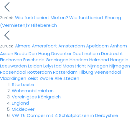
Wie funktioniert Mieten?
Wie funktioniert Sharing
Zurück
(Vermieten)?
Hilfebereich
Almere
Amersfoort
Amsterdam
Apeldoorn
Arnhem
Zurück
Assen
Breda
Den Haag
Deventer
Doetinchem
Dordrecht
Eindhoven
Enschede
Groningen
Haarlem
Helmond
Hengelo
Leeuwarden
Leiden
Lelystad
Maastricht
Nijmegen
Nijmegen
Roosendaal
Rotterdam
Rotterdam
Tilburg
Veenendaal
Vlaardingen
Zeist
Zwolle
Alle steden
Startseite
Wohnmobil mieten
Vereinigtes Königreich
England
Mickleover
VW T6 Camper mit 4 Schlafplätzen in Derbyshire