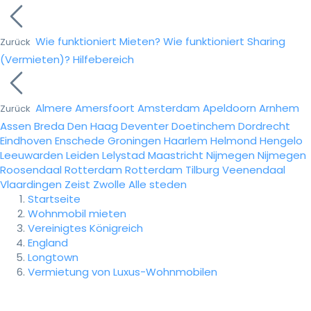
Wie funktioniert Mieten?
Wie funktioniert Sharing
Zurück
(Vermieten)?
Hilfebereich
Almere
Amersfoort
Amsterdam
Apeldoorn
Arnhem
Zurück
Assen
Breda
Den Haag
Deventer
Doetinchem
Dordrecht
Eindhoven
Enschede
Groningen
Haarlem
Helmond
Hengelo
Leeuwarden
Leiden
Lelystad
Maastricht
Nijmegen
Nijmegen
Roosendaal
Rotterdam
Rotterdam
Tilburg
Veenendaal
Vlaardingen
Zeist
Zwolle
Alle steden
Startseite
Wohnmobil mieten
Vereinigtes Königreich
England
Longtown
Vermietung von Luxus-Wohnmobilen