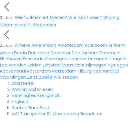
Wie funktioniert Mieten?
Wie funktioniert Sharing
Zurück
(Vermieten)?
Hilfebereich
Almere
Amersfoort
Amsterdam
Apeldoorn
Arnhem
Zurück
Assen
Breda
Den Haag
Deventer
Doetinchem
Dordrecht
Eindhoven
Enschede
Groningen
Haarlem
Helmond
Hengelo
Leeuwarden
Leiden
Lelystad
Maastricht
Nijmegen
Nijmegen
Roosendaal
Rotterdam
Rotterdam
Tilburg
Veenendaal
Vlaardingen
Zeist
Zwolle
Alle steden
Startseite
Wohnmobil mieten
Vereinigtes Königreich
England
Kenton Bank Foot
VW Transporter 6.1 Camperking Brandneu