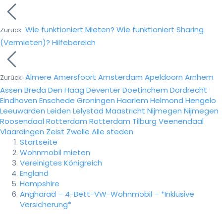
Wie funktioniert Mieten?
Wie funktioniert Sharing
Zurück
(Vermieten)?
Hilfebereich
Almere
Amersfoort
Amsterdam
Apeldoorn
Arnhem
Zurück
Assen
Breda
Den Haag
Deventer
Doetinchem
Dordrecht
Eindhoven
Enschede
Groningen
Haarlem
Helmond
Hengelo
Leeuwarden
Leiden
Lelystad
Maastricht
Nijmegen
Nijmegen
Roosendaal
Rotterdam
Rotterdam
Tilburg
Veenendaal
Vlaardingen
Zeist
Zwolle
Alle steden
Startseite
Wohnmobil mieten
Vereinigtes Königreich
England
Hampshire
Angharad – 4-Bett-VW-Wohnmobil – *Inklusive
Versicherung*