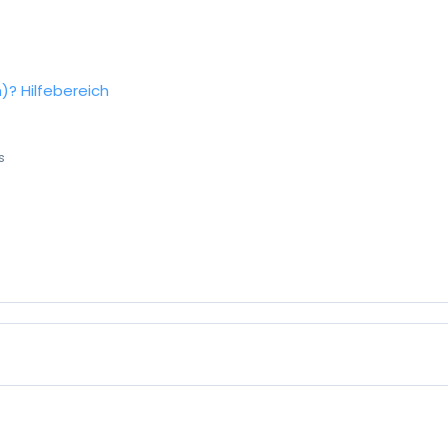
n)?
Hilfebereich
s