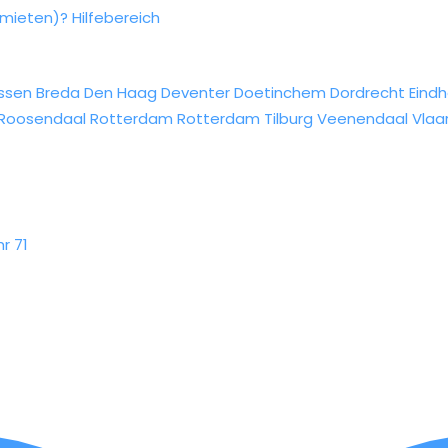
rmieten)?
Hilfebereich
ssen
Breda
Den Haag
Deventer
Doetinchem
Dordrecht
Eind
Roosendaal
Rotterdam
Rotterdam
Tilburg
Veenendaal
Vlaa
r 71