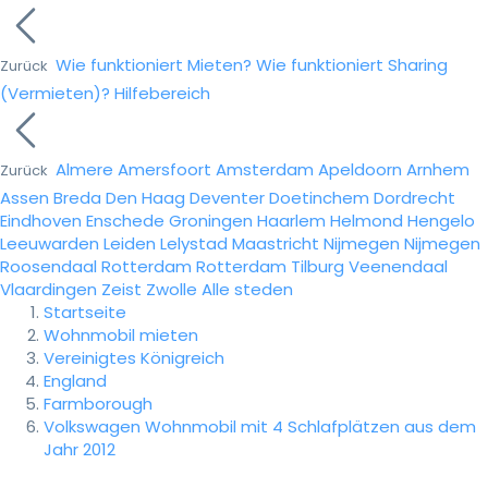
Wie funktioniert Mieten?
Wie funktioniert Sharing
Zurück
(Vermieten)?
Hilfebereich
Almere
Amersfoort
Amsterdam
Apeldoorn
Arnhem
Zurück
Assen
Breda
Den Haag
Deventer
Doetinchem
Dordrecht
Eindhoven
Enschede
Groningen
Haarlem
Helmond
Hengelo
Leeuwarden
Leiden
Lelystad
Maastricht
Nijmegen
Nijmegen
Roosendaal
Rotterdam
Rotterdam
Tilburg
Veenendaal
Vlaardingen
Zeist
Zwolle
Alle steden
Startseite
Wohnmobil mieten
Vereinigtes Königreich
England
Farmborough
Volkswagen Wohnmobil mit 4 Schlafplätzen aus dem
Jahr 2012