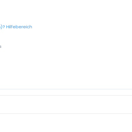
n)?
Hilfebereich
s