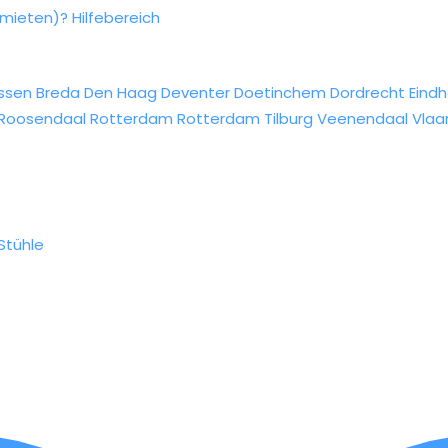
rmieten)?
Hilfebereich
ssen
Breda
Den Haag
Deventer
Doetinchem
Dordrecht
Eind
Roosendaal
Rotterdam
Rotterdam
Tilburg
Veenendaal
Vlaa
Stühle