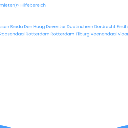
rmieten)?
Hilfebereich
ssen
Breda
Den Haag
Deventer
Doetinchem
Dordrecht
Eind
Roosendaal
Rotterdam
Rotterdam
Tilburg
Veenendaal
Vlaa