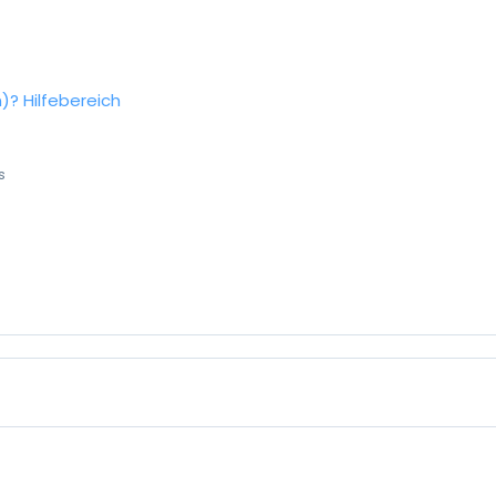
n)?
Hilfebereich
s