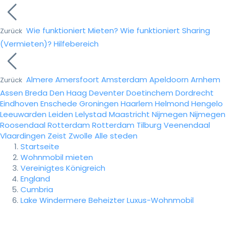
Wie funktioniert Mieten?
Wie funktioniert Sharing
Zurück
(Vermieten)?
Hilfebereich
Almere
Amersfoort
Amsterdam
Apeldoorn
Arnhem
Zurück
Assen
Breda
Den Haag
Deventer
Doetinchem
Dordrecht
Eindhoven
Enschede
Groningen
Haarlem
Helmond
Hengelo
Leeuwarden
Leiden
Lelystad
Maastricht
Nijmegen
Nijmegen
Roosendaal
Rotterdam
Rotterdam
Tilburg
Veenendaal
Vlaardingen
Zeist
Zwolle
Alle steden
Startseite
Wohnmobil mieten
Vereinigtes Königreich
England
Cumbria
Lake Windermere Beheizter Luxus-Wohnmobil