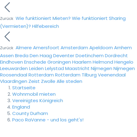
Wie funktioniert Mieten?
Wie funktioniert Sharing
Zurück
(Vermieten)?
Hilfebereich
Almere
Amersfoort
Amsterdam
Apeldoorn
Arnhem
Zurück
Assen
Breda
Den Haag
Deventer
Doetinchem
Dordrecht
Eindhoven
Enschede
Groningen
Haarlem
Helmond
Hengelo
Leeuwarden
Leiden
Lelystad
Maastricht
Nijmegen
Nijmegen
Roosendaal
Rotterdam
Rotterdam
Tilburg
Veenendaal
Vlaardingen
Zeist
Zwolle
Alle steden
Startseite
Wohnmobil mieten
Vereinigtes Königreich
England
County Durham
Paco RaVanne - und los geht's!