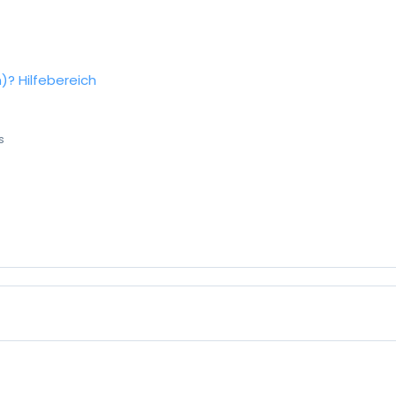
n)?
Hilfebereich
s