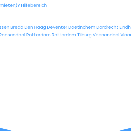
rmieten)?
Hilfebereich
ssen
Breda
Den Haag
Deventer
Doetinchem
Dordrecht
Eind
Roosendaal
Rotterdam
Rotterdam
Tilburg
Veenendaal
Vlaa