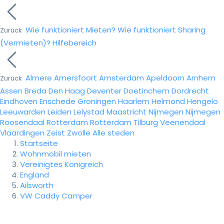
Wie funktioniert Mieten?
Wie funktioniert Sharing
Zurück
(Vermieten)?
Hilfebereich
Almere
Amersfoort
Amsterdam
Apeldoorn
Arnhem
Zurück
Assen
Breda
Den Haag
Deventer
Doetinchem
Dordrecht
Eindhoven
Enschede
Groningen
Haarlem
Helmond
Hengelo
Leeuwarden
Leiden
Lelystad
Maastricht
Nijmegen
Nijmegen
Roosendaal
Rotterdam
Rotterdam
Tilburg
Veenendaal
Vlaardingen
Zeist
Zwolle
Alle steden
Startseite
Wohnmobil mieten
Vereinigtes Königreich
England
Ailsworth
VW Caddy Camper