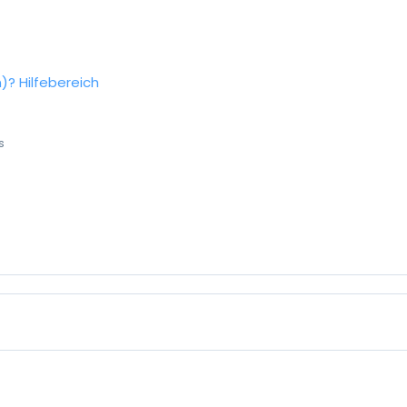
n)?
Hilfebereich
s