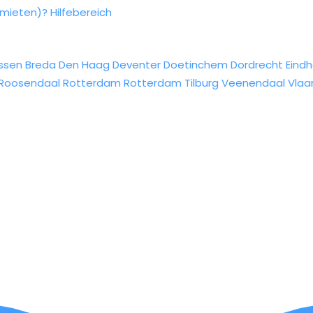
rmieten)?
Hilfebereich
ssen
Breda
Den Haag
Deventer
Doetinchem
Dordrecht
Eind
Roosendaal
Rotterdam
Rotterdam
Tilburg
Veenendaal
Vlaa