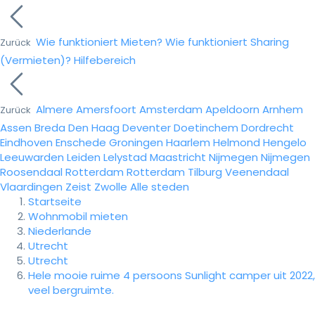
Wie funktioniert Mieten?
Wie funktioniert Sharing
Zurück
(Vermieten)?
Hilfebereich
Almere
Amersfoort
Amsterdam
Apeldoorn
Arnhem
Zurück
Assen
Breda
Den Haag
Deventer
Doetinchem
Dordrecht
Eindhoven
Enschede
Groningen
Haarlem
Helmond
Hengelo
Leeuwarden
Leiden
Lelystad
Maastricht
Nijmegen
Nijmegen
Roosendaal
Rotterdam
Rotterdam
Tilburg
Veenendaal
Vlaardingen
Zeist
Zwolle
Alle steden
Startseite
Wohnmobil mieten
Niederlande
Utrecht
Utrecht
Hele mooie ruime 4 persoons Sunlight camper uit 2022,
veel bergruimte.