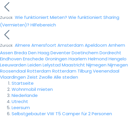
Wie funktioniert Mieten?
Wie funktioniert Sharing
Zurück
(Vermieten)?
Hilfebereich
Almere
Amersfoort
Amsterdam
Apeldoorn
Arnhem
Zurück
Assen
Breda
Den Haag
Deventer
Doetinchem
Dordrecht
Eindhoven
Enschede
Groningen
Haarlem
Helmond
Hengelo
Leeuwarden
Leiden
Lelystad
Maastricht
Nijmegen
Nijmegen
Roosendaal
Rotterdam
Rotterdam
Tilburg
Veenendaal
Vlaardingen
Zeist
Zwolle
Alle steden
Startseite
Wohnmobil mieten
Niederlande
Utrecht
Leersum
Selbstgebauter VW T5 Camper für 2 Personen