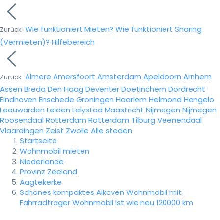
Wie funktioniert Mieten?
Wie funktioniert Sharing
Zurück
(Vermieten)?
Hilfebereich
Almere
Amersfoort
Amsterdam
Apeldoorn
Arnhem
Zurück
Assen
Breda
Den Haag
Deventer
Doetinchem
Dordrecht
Eindhoven
Enschede
Groningen
Haarlem
Helmond
Hengelo
Leeuwarden
Leiden
Lelystad
Maastricht
Nijmegen
Nijmegen
Roosendaal
Rotterdam
Rotterdam
Tilburg
Veenendaal
Vlaardingen
Zeist
Zwolle
Alle steden
Startseite
Wohnmobil mieten
Niederlande
Provinz Zeeland
Aagtekerke
Schönes kompaktes Alkoven Wohnmobil mit
Fahrradträger Wohnmobil ist wie neu 120000 km