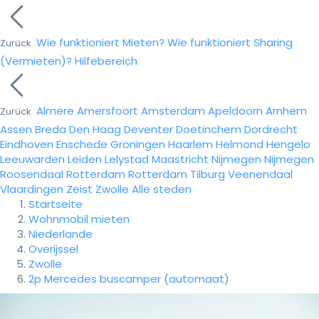
Wie funktioniert Mieten?
Wie funktioniert Sharing
Zurück
(Vermieten)?
Hilfebereich
Almere
Amersfoort
Amsterdam
Apeldoorn
Arnhem
Zurück
Assen
Breda
Den Haag
Deventer
Doetinchem
Dordrecht
Eindhoven
Enschede
Groningen
Haarlem
Helmond
Hengelo
Leeuwarden
Leiden
Lelystad
Maastricht
Nijmegen
Nijmegen
Roosendaal
Rotterdam
Rotterdam
Tilburg
Veenendaal
Vlaardingen
Zeist
Zwolle
Alle steden
Startseite
Wohnmobil mieten
Niederlande
Overijssel
Zwolle
2p Mercedes buscamper (automaat)