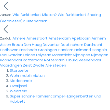
Wie funktioniert Mieten?
Wie funktioniert Sharing
Zurück
(Vermieten)?
Hilfebereich
Almere
Amersfoort
Amsterdam
Apeldoorn
Arnhem
Zurück
Assen
Breda
Den Haag
Deventer
Doetinchem
Dordrecht
Eindhoven
Enschede
Groningen
Haarlem
Helmond
Hengelo
Leeuwarden
Leiden
Lelystad
Maastricht
Nijmegen
Nijmegen
Roosendaal
Rotterdam
Rotterdam
Tilburg
Veenendaal
Vlaardingen
Zeist
Zwolle
Alle steden
Startseite
Wohnmobil mieten
Niederlande
Overijssel
Weerselo
Super schöne Familiencamper-Längenbetten und
Hubbett