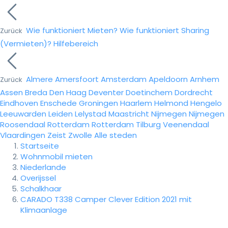
Wie funktioniert Mieten?
Wie funktioniert Sharing
Zurück
(Vermieten)?
Hilfebereich
Almere
Amersfoort
Amsterdam
Apeldoorn
Arnhem
Zurück
Assen
Breda
Den Haag
Deventer
Doetinchem
Dordrecht
Eindhoven
Enschede
Groningen
Haarlem
Helmond
Hengelo
Leeuwarden
Leiden
Lelystad
Maastricht
Nijmegen
Nijmegen
Roosendaal
Rotterdam
Rotterdam
Tilburg
Veenendaal
Vlaardingen
Zeist
Zwolle
Alle steden
Startseite
Wohnmobil mieten
Niederlande
Overijssel
Schalkhaar
CARADO T338 Camper Clever Edition 2021 mit
Klimaanlage