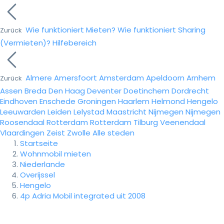
Wie funktioniert Mieten?
Wie funktioniert Sharing
Zurück
(Vermieten)?
Hilfebereich
Almere
Amersfoort
Amsterdam
Apeldoorn
Arnhem
Zurück
Assen
Breda
Den Haag
Deventer
Doetinchem
Dordrecht
Eindhoven
Enschede
Groningen
Haarlem
Helmond
Hengelo
Leeuwarden
Leiden
Lelystad
Maastricht
Nijmegen
Nijmegen
Roosendaal
Rotterdam
Rotterdam
Tilburg
Veenendaal
Vlaardingen
Zeist
Zwolle
Alle steden
Startseite
Wohnmobil mieten
Niederlande
Overijssel
Hengelo
4p Adria Mobil integrated uit 2008