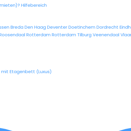
rmieten)?
Hilfebereich
ssen
Breda
Den Haag
Deventer
Doetinchem
Dordrecht
Eind
Roosendaal
Rotterdam
Rotterdam
Tilburg
Veenendaal
Vlaa
mit Etagenbett (Luxus)