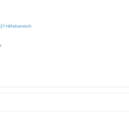
n)?
Hilfebereich
s