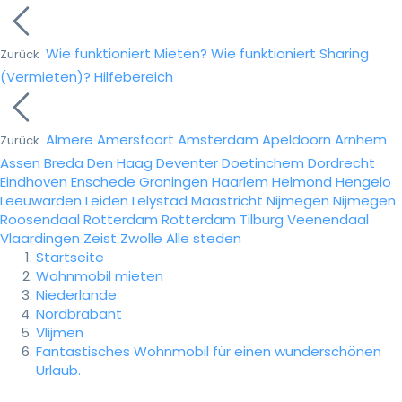
Wie funktioniert Mieten?
Wie funktioniert Sharing
Zurück
(Vermieten)?
Hilfebereich
Almere
Amersfoort
Amsterdam
Apeldoorn
Arnhem
Zurück
Assen
Breda
Den Haag
Deventer
Doetinchem
Dordrecht
Eindhoven
Enschede
Groningen
Haarlem
Helmond
Hengelo
Leeuwarden
Leiden
Lelystad
Maastricht
Nijmegen
Nijmegen
Roosendaal
Rotterdam
Rotterdam
Tilburg
Veenendaal
Vlaardingen
Zeist
Zwolle
Alle steden
Startseite
Wohnmobil mieten
Niederlande
Nordbrabant
Vlijmen
Fantastisches Wohnmobil für einen wunderschönen
Urlaub.