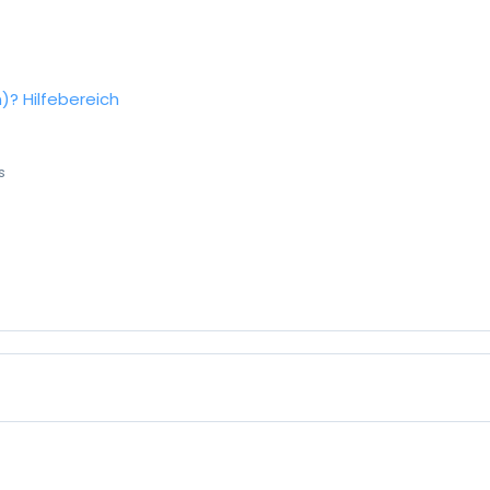
n)?
Hilfebereich
s