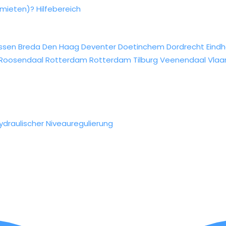
rmieten)?
Hilfebereich
ssen
Breda
Den Haag
Deventer
Doetinchem
Dordrecht
Eind
Roosendaal
Rotterdam
Rotterdam
Tilburg
Veenendaal
Vlaa
draulischer Niveauregulierung