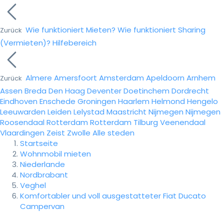
Wie funktioniert Mieten?
Wie funktioniert Sharing
Zurück
(Vermieten)?
Hilfebereich
Almere
Amersfoort
Amsterdam
Apeldoorn
Arnhem
Zurück
Assen
Breda
Den Haag
Deventer
Doetinchem
Dordrecht
Eindhoven
Enschede
Groningen
Haarlem
Helmond
Hengelo
Leeuwarden
Leiden
Lelystad
Maastricht
Nijmegen
Nijmegen
Roosendaal
Rotterdam
Rotterdam
Tilburg
Veenendaal
Vlaardingen
Zeist
Zwolle
Alle steden
Startseite
Wohnmobil mieten
Niederlande
Nordbrabant
Veghel
Komfortabler und voll ausgestatteter Fiat Ducato
Campervan