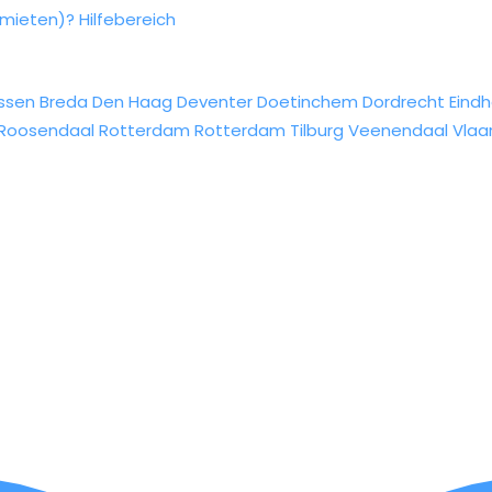
rmieten)?
Hilfebereich
ssen
Breda
Den Haag
Deventer
Doetinchem
Dordrecht
Eind
Roosendaal
Rotterdam
Rotterdam
Tilburg
Veenendaal
Vlaa