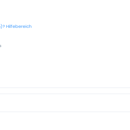
n)?
Hilfebereich
s