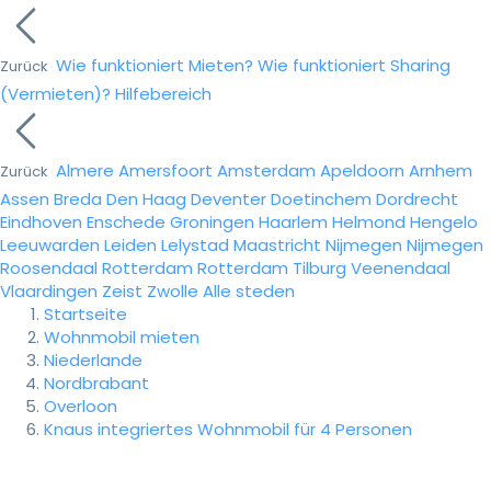
Wie funktioniert Mieten?
Wie funktioniert Sharing
Zurück
(Vermieten)?
Hilfebereich
Almere
Amersfoort
Amsterdam
Apeldoorn
Arnhem
Zurück
Assen
Breda
Den Haag
Deventer
Doetinchem
Dordrecht
Eindhoven
Enschede
Groningen
Haarlem
Helmond
Hengelo
Leeuwarden
Leiden
Lelystad
Maastricht
Nijmegen
Nijmegen
Roosendaal
Rotterdam
Rotterdam
Tilburg
Veenendaal
Vlaardingen
Zeist
Zwolle
Alle steden
Startseite
Wohnmobil mieten
Niederlande
Nordbrabant
Overloon
Knaus integriertes Wohnmobil für 4 Personen