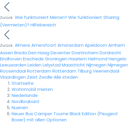
Wie funktioniert Mieten?
Wie funktioniert Sharing
Zurück
(Vermieten)?
Hilfebereich
Almere
Amersfoort
Amsterdam
Apeldoorn
Arnhem
Zurück
Assen
Breda
Den Haag
Deventer
Doetinchem
Dordrecht
Eindhoven
Enschede
Groningen
Haarlem
Helmond
Hengelo
Leeuwarden
Leiden
Lelystad
Maastricht
Nijmegen
Nijmegen
Roosendaal
Rotterdam
Rotterdam
Tilburg
Veenendaal
Vlaardingen
Zeist
Zwolle
Alle steden
Startseite
Wohnmobil mieten
Niederlande
Nordbrabant
Nuenen
Neuer Bus Camper Tourne Black Edition (Peugeot
Boxer) mit allen Optionen