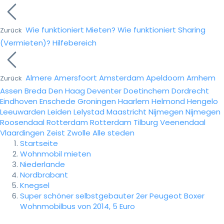
Wie funktioniert Mieten?
Wie funktioniert Sharing
Zurück
(Vermieten)?
Hilfebereich
Almere
Amersfoort
Amsterdam
Apeldoorn
Arnhem
Zurück
Assen
Breda
Den Haag
Deventer
Doetinchem
Dordrecht
Eindhoven
Enschede
Groningen
Haarlem
Helmond
Hengelo
Leeuwarden
Leiden
Lelystad
Maastricht
Nijmegen
Nijmegen
Roosendaal
Rotterdam
Rotterdam
Tilburg
Veenendaal
Vlaardingen
Zeist
Zwolle
Alle steden
Startseite
Wohnmobil mieten
Niederlande
Nordbrabant
Knegsel
Super schöner selbstgebauter 2er Peugeot Boxer
Wohnmobilbus von 2014, 5 Euro