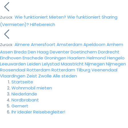
Wie funktioniert Mieten?
Wie funktioniert Sharing
Zurück
(Vermieten)?
Hilfebereich
Almere
Amersfoort
Amsterdam
Apeldoorn
Arnhem
Zurück
Assen
Breda
Den Haag
Deventer
Doetinchem
Dordrecht
Eindhoven
Enschede
Groningen
Haarlem
Helmond
Hengelo
Leeuwarden
Leiden
Lelystad
Maastricht
Nijmegen
Nijmegen
Roosendaal
Rotterdam
Rotterdam
Tilburg
Veenendaal
Vlaardingen
Zeist
Zwolle
Alle steden
Startseite
Wohnmobil mieten
Niederlande
Nordbrabant
Gemert
Ihr idealer Reisebegleiter!