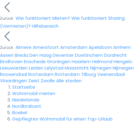
Wie funktioniert Mieten?
Wie funktioniert Sharing
Zurück
(Vermieten)?
Hilfebereich
Almere
Amersfoort
Amsterdam
Apeldoorn
Arnhem
Zurück
Assen
Breda
Den Haag
Deventer
Doetinchem
Dordrecht
Eindhoven
Enschede
Groningen
Haarlem
Helmond
Hengelo
Leeuwarden
Leiden
Lelystad
Maastricht
Nijmegen
Nijmegen
Roosendaal
Rotterdam
Rotterdam
Tilburg
Veenendaal
Vlaardingen
Zeist
Zwolle
Alle steden
Startseite
Wohnmobil mieten
Niederlande
Nordbrabant
Boekel
Gepflegtes Wohnmobil für einen Top-Urlaub