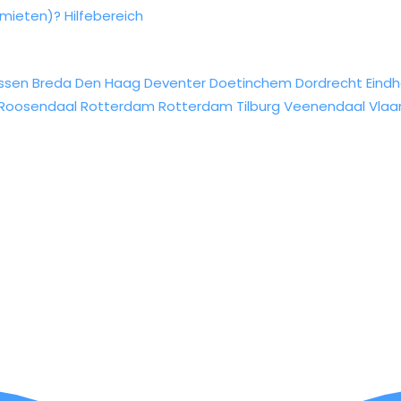
rmieten)?
Hilfebereich
ssen
Breda
Den Haag
Deventer
Doetinchem
Dordrecht
Eind
Roosendaal
Rotterdam
Rotterdam
Tilburg
Veenendaal
Vlaa