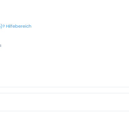
n)?
Hilfebereich
s