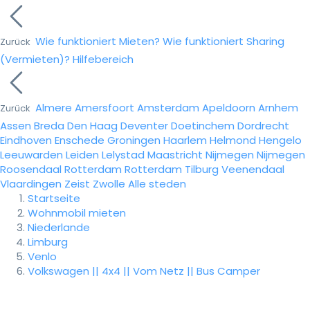
Wie funktioniert Mieten?
Wie funktioniert Sharing
Zurück
(Vermieten)?
Hilfebereich
Almere
Amersfoort
Amsterdam
Apeldoorn
Arnhem
Zurück
Assen
Breda
Den Haag
Deventer
Doetinchem
Dordrecht
Eindhoven
Enschede
Groningen
Haarlem
Helmond
Hengelo
Leeuwarden
Leiden
Lelystad
Maastricht
Nijmegen
Nijmegen
Roosendaal
Rotterdam
Rotterdam
Tilburg
Veenendaal
Vlaardingen
Zeist
Zwolle
Alle steden
Startseite
Wohnmobil mieten
Niederlande
Limburg
Venlo
Volkswagen || 4x4 || Vom Netz || Bus Camper