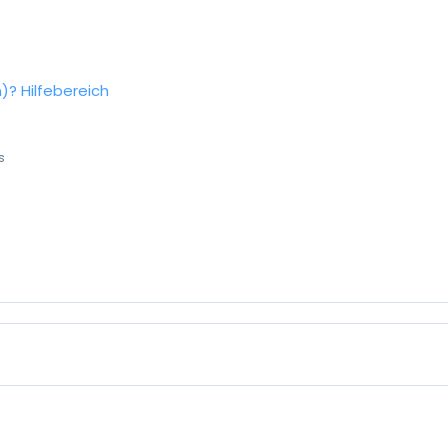
n)?
Hilfebereich
s