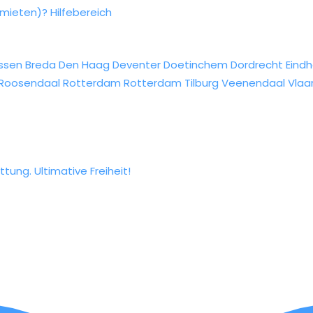
rmieten)?
Hilfebereich
ssen
Breda
Den Haag
Deventer
Doetinchem
Dordrecht
Eind
Roosendaal
Rotterdam
Rotterdam
Tilburg
Veenendaal
Vlaa
tung. Ultimative Freiheit!