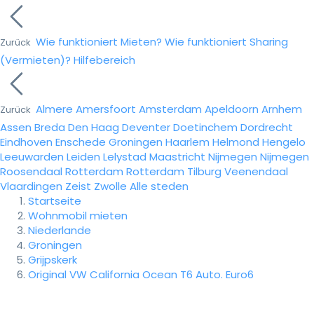
Wie funktioniert Mieten?
Wie funktioniert Sharing
Zurück
(Vermieten)?
Hilfebereich
Almere
Amersfoort
Amsterdam
Apeldoorn
Arnhem
Zurück
Assen
Breda
Den Haag
Deventer
Doetinchem
Dordrecht
Eindhoven
Enschede
Groningen
Haarlem
Helmond
Hengelo
Leeuwarden
Leiden
Lelystad
Maastricht
Nijmegen
Nijmegen
Roosendaal
Rotterdam
Rotterdam
Tilburg
Veenendaal
Vlaardingen
Zeist
Zwolle
Alle steden
Startseite
Wohnmobil mieten
Niederlande
Groningen
Grijpskerk
Original VW California Ocean T6 Auto. Euro6