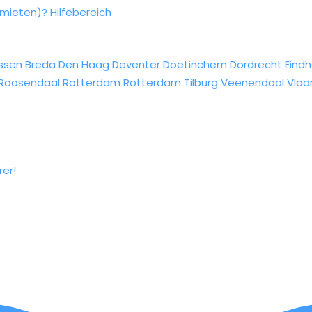
rmieten)?
Hilfebereich
ssen
Breda
Den Haag
Deventer
Doetinchem
Dordrecht
Eind
Roosendaal
Rotterdam
Rotterdam
Tilburg
Veenendaal
Vlaa
rer!