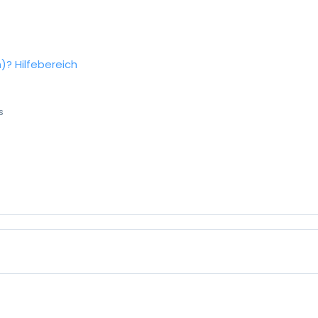
n)?
Hilfebereich
s