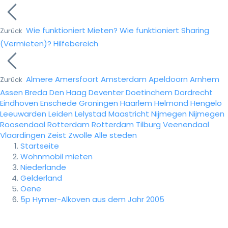
Wie funktioniert Mieten?
Wie funktioniert Sharing
Zurück
(Vermieten)?
Hilfebereich
Almere
Amersfoort
Amsterdam
Apeldoorn
Arnhem
Zurück
Assen
Breda
Den Haag
Deventer
Doetinchem
Dordrecht
Eindhoven
Enschede
Groningen
Haarlem
Helmond
Hengelo
Leeuwarden
Leiden
Lelystad
Maastricht
Nijmegen
Nijmegen
Roosendaal
Rotterdam
Rotterdam
Tilburg
Veenendaal
Vlaardingen
Zeist
Zwolle
Alle steden
Startseite
Wohnmobil mieten
Niederlande
Gelderland
Oene
5p Hymer-Alkoven aus dem Jahr 2005