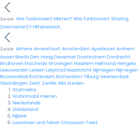
Wie funktioniert Mieten?
Wie funktioniert Sharing
Zurück
(Vermieten)?
Hilfebereich
Almere
Amersfoort
Amsterdam
Apeldoorn
Arnhem
Zurück
Assen
Breda
Den Haag
Deventer
Doetinchem
Dordrecht
Eindhoven
Enschede
Groningen
Haarlem
Helmond
Hengelo
Leeuwarden
Leiden
Lelystad
Maastricht
Nijmegen
Nijmegen
Roosendaal
Rotterdam
Rotterdam
Tilburg
Veenendaal
Vlaardingen
Zeist
Zwolle
Alle steden
Startseite
Wohnmobil mieten
Niederlande
Gelderland
Nijkerk
Luxuriöser und feiner Chausson Twist