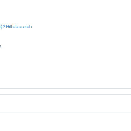
n)?
Hilfebereich
s