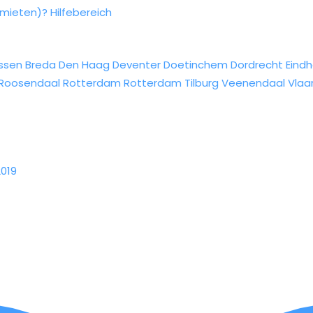
rmieten)?
Hilfebereich
ssen
Breda
Den Haag
Deventer
Doetinchem
Dordrecht
Eind
Roosendaal
Rotterdam
Rotterdam
Tilburg
Veenendaal
Vlaa
2019