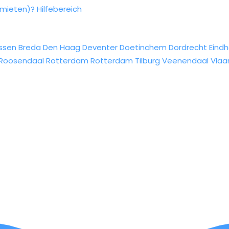
rmieten)?
Hilfebereich
ssen
Breda
Den Haag
Deventer
Doetinchem
Dordrecht
Eind
Roosendaal
Rotterdam
Rotterdam
Tilburg
Veenendaal
Vlaa