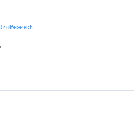
n)?
Hilfebereich
s