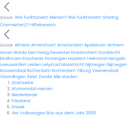
Wie funktioniert Mieten?
Wie funktioniert Sharing
Zurück
(Vermieten)?
Hilfebereich
Almere
Amersfoort
Amsterdam
Apeldoorn
Arnhem
Zurück
Assen
Breda
Den Haag
Deventer
Doetinchem
Dordrecht
Eindhoven
Enschede
Groningen
Haarlem
Helmond
Hengelo
Leeuwarden
Leiden
Lelystad
Maastricht
Nijmegen
Nijmegen
Roosendaal
Rotterdam
Rotterdam
Tilburg
Veenendaal
Vlaardingen
Zeist
Zwolle
Alle steden
Startseite
Wohnmobil mieten
Niederlande
Friesland
Sneek
4er Volkswagen Bus aus dem Jahr 2005