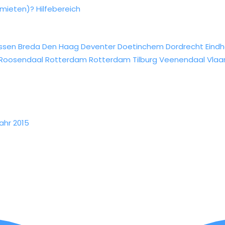
rmieten)?
Hilfebereich
ssen
Breda
Den Haag
Deventer
Doetinchem
Dordrecht
Eind
Roosendaal
Rotterdam
Rotterdam
Tilburg
Veenendaal
Vlaa
ahr 2015