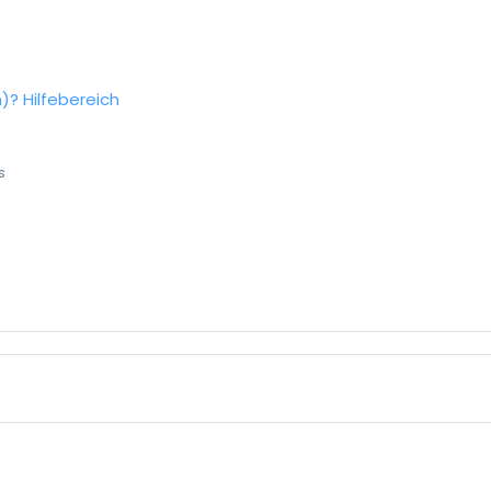
n)?
Hilfebereich
s