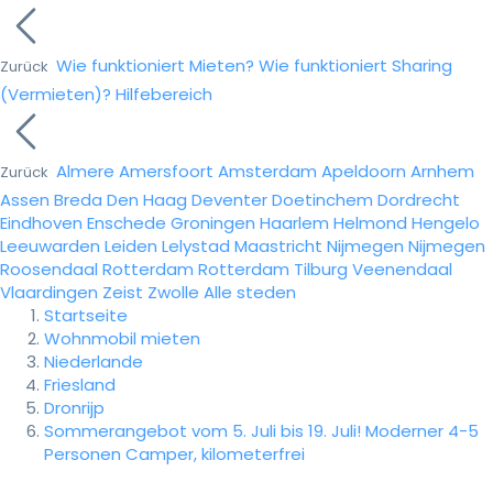
Wie funktioniert Mieten?
Wie funktioniert Sharing
Zurück
(Vermieten)?
Hilfebereich
Almere
Amersfoort
Amsterdam
Apeldoorn
Arnhem
Zurück
Assen
Breda
Den Haag
Deventer
Doetinchem
Dordrecht
Eindhoven
Enschede
Groningen
Haarlem
Helmond
Hengelo
Leeuwarden
Leiden
Lelystad
Maastricht
Nijmegen
Nijmegen
Roosendaal
Rotterdam
Rotterdam
Tilburg
Veenendaal
Vlaardingen
Zeist
Zwolle
Alle steden
Startseite
Wohnmobil mieten
Niederlande
Friesland
Dronrijp
Sommerangebot vom 5. Juli bis 19. Juli! Moderner 4-5
Personen Camper, kilometerfrei