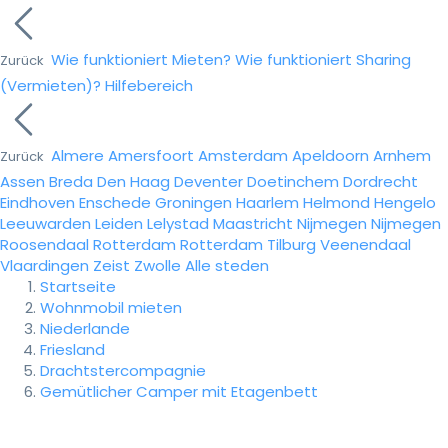
Wie funktioniert Mieten?
Wie funktioniert Sharing
Zurück
(Vermieten)?
Hilfebereich
Almere
Amersfoort
Amsterdam
Apeldoorn
Arnhem
Zurück
Assen
Breda
Den Haag
Deventer
Doetinchem
Dordrecht
Eindhoven
Enschede
Groningen
Haarlem
Helmond
Hengelo
Leeuwarden
Leiden
Lelystad
Maastricht
Nijmegen
Nijmegen
Roosendaal
Rotterdam
Rotterdam
Tilburg
Veenendaal
Vlaardingen
Zeist
Zwolle
Alle steden
Startseite
Wohnmobil mieten
Niederlande
Friesland
Drachtstercompagnie
Gemütlicher Camper mit Etagenbett