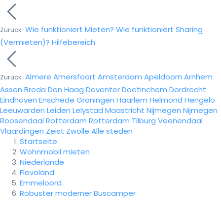
Wie funktioniert Mieten?
Wie funktioniert Sharing
Zurück
(Vermieten)?
Hilfebereich
Almere
Amersfoort
Amsterdam
Apeldoorn
Arnhem
Zurück
Assen
Breda
Den Haag
Deventer
Doetinchem
Dordrecht
Eindhoven
Enschede
Groningen
Haarlem
Helmond
Hengelo
Leeuwarden
Leiden
Lelystad
Maastricht
Nijmegen
Nijmegen
Roosendaal
Rotterdam
Rotterdam
Tilburg
Veenendaal
Vlaardingen
Zeist
Zwolle
Alle steden
Startseite
Wohnmobil mieten
Niederlande
Flevoland
Emmeloord
Robuster moderner Buscamper