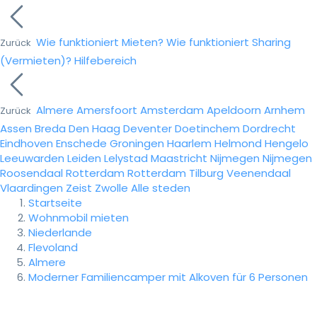
Wie funktioniert Mieten?
Wie funktioniert Sharing
Zurück
(Vermieten)?
Hilfebereich
Almere
Amersfoort
Amsterdam
Apeldoorn
Arnhem
Zurück
Assen
Breda
Den Haag
Deventer
Doetinchem
Dordrecht
Eindhoven
Enschede
Groningen
Haarlem
Helmond
Hengelo
Leeuwarden
Leiden
Lelystad
Maastricht
Nijmegen
Nijmegen
Roosendaal
Rotterdam
Rotterdam
Tilburg
Veenendaal
Vlaardingen
Zeist
Zwolle
Alle steden
Startseite
Wohnmobil mieten
Niederlande
Flevoland
Almere
Moderner Familiencamper mit Alkoven für 6 Personen